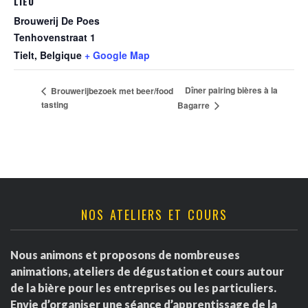
LIEU
Brouwerij De Poes
Tenhovenstraat 1
Tielt
,
Belgique
+ Google Map
Dîner pairing bières à la
Brouwerijbezoek met beer/food
tasting
Bagarre
NOS ATELIERS ET COURS
Nous animons et proposons de nombreuses
animations, ateliers de dégustation et cours autour
de la bière pour les entreprises ou les particuliers.
Envie d’organiser une séance d’apprentissage de la