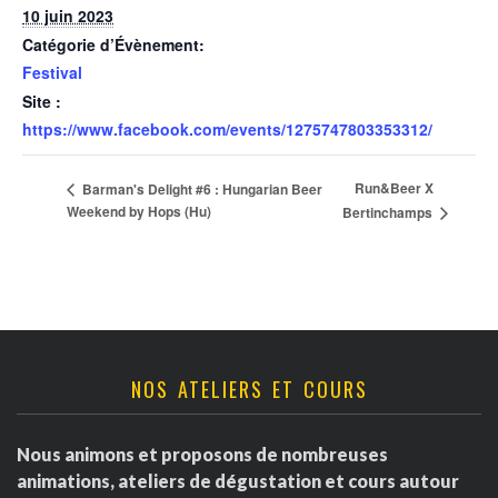
10 juin 2023
Catégorie d’Évènement:
Festival
Site :
https://www.facebook.com/events/1275747803353312/
Run&Beer X
Barman's Delight #6 : Hungarian Beer
Weekend by Hops (Hu)
Bertinchamps
NOS ATELIERS ET COURS
Nous animons et proposons de nombreuses
animations, ateliers de dégustation et cours autour