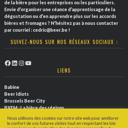
de la bière pour les entreprises ou les particuliers.
Envie d’organiser une séance d’apprentissage de la
dégustation ou d’en apprendre plus sur les accords
bières et fromages ? N’hésitez pas à nous contacter
par courriel :
cedric@beer.be
!
SUIVEZ-NOUS SUR NOS RÉSEAUX SOCIAUX :
Facebook
LinkedIn
Instagram
YouTube
LIENS
Babine
Beer Idiots
Brussels Beer City
BXFM : La bière des régions
BXLbeerfest
Nous utilisons des cookies sur notre site web pour améliorer
Ludotium
le confort de vos futures visites tout en respectant les lois