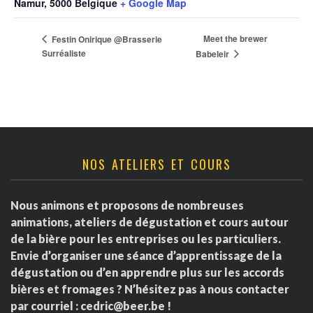
Namur
,
5000
Belgique
+ Google Map
Meet the brewer
Festin Onirique @Brasserie
Surréaliste
Babeleir
NOS ATELIERS ET COURS
Nous animons et proposons de nombreuses
animations, ateliers de dégustation et cours autour
de la bière pour les entreprises ou les particuliers.
Envie d’organiser une séance d’apprentissage de la
dégustation ou d’en apprendre plus sur les accords
bières et fromages ? N’hésitez pas à nous contacter
par courriel :
cedric@beer.be
!