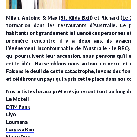
Milan, Antoine & Max (
St. Kilda Bxl
l) et Richard (
Le 20
formation dans les restaurants d’Australie. Le pa
habitants ont grandement influencé ces personnes et le
première rencontre il y a deux ans, ils avaient 
l’événement incontournable de l’Australie - le BBQ... 
qui poursuivent leur ascension, nous pensons qu’il es
cette idée. Rassemblons-nous autour un verre et un 
Faisons le deuil de cette catastrophe, levons des fonds 
et célébrons un pays qui a pris cette place dans nos cœu
Nos artistes locaux préférés joueront tout au long de la
Le Motel
l
DTM Funk
Liyo
Loumana
Laryssa Kim