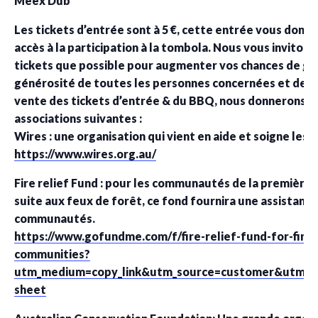
Meex Dub
Les tickets d’entrée sont à 5 €, cette entrée vous do
accès à la participation à la tombola. Nous vous inviton
tickets que possible pour augmenter vos chances de gag
générosité de toutes les personnes concernées et des b
vente des tickets d’entrée & du BBQ, nous donnerons l
associations suivantes :
Wires : une organisation qui vient en aide et soigne les 
https://www.wires.org.au/
Fire relief Fund : pour les communautés de la première N
suite aux feux de forêt, ce fond fournira une assistance
communautés.
https://www.gofundme.com/f/fire-relief-fund-for-first
communities?
utm_medium=copy_link&utm_source=customer&utm_ca
sheet