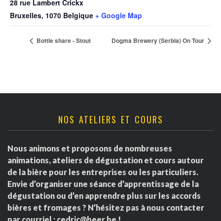
28 rue Lambert Crickx
Bruxelles
,
1070
Belgique
+ Google Map
Bottle share - Stout
Dogma Brewery (Serbia) On Tour
NOS ATELIERS ET COURS
Nous animons et proposons de nombreuses
animations, ateliers de dégustation et cours autour
de la bière pour les entreprises ou les particuliers.
Envie d’organiser une séance d’apprentissage de la
dégustation ou d’en apprendre plus sur les accords
bières et fromages ? N’hésitez pas à nous contacter
par courriel :
cedric@beer.be
!