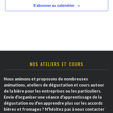
v
t
r
S’abonner au calendrier
u
n
d
e
a
s
e
É
v
É
v
i
v
è
g
è
NOS ATELIERS ET COURS
n
a
e
n
Nous animons et proposons de nombreuses
m
t
e
animations, ateliers de dégustation et cours autour
e
de la bière pour les entreprises ou les particuliers.
i
m
Envie d’organiser une séance d’apprentissage de la
n
dégustation ou d’en apprendre plus sur les accords
o
e
t
bières et fromages ? N’hésitez pas à nous contacter