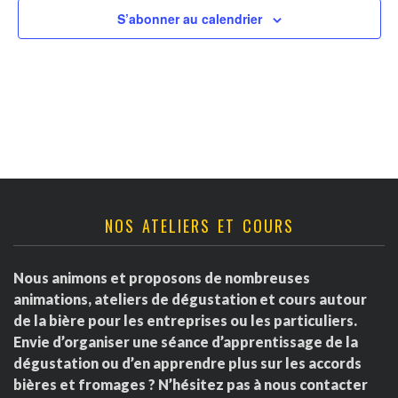
v
t
r
S’abonner au calendrier
u
n
d
e
a
s
e
É
v
É
v
i
v
è
g
è
NOS ATELIERS ET COURS
n
a
e
n
Nous animons et proposons de nombreuses
m
t
e
animations, ateliers de dégustation et cours autour
e
de la bière pour les entreprises ou les particuliers.
i
m
Envie d’organiser une séance d’apprentissage de la
n
dégustation ou d’en apprendre plus sur les accords
o
e
t
bières et fromages ? N’hésitez pas à nous contacter