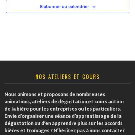
v
t
r
S’abonner au calendrier
u
n
d
e
a
s
e
É
v
É
v
i
v
è
g
è
NOS ATELIERS ET COURS
n
a
e
n
Nous animons et proposons de nombreuses
m
t
e
animations, ateliers de dégustation et cours autour
e
de la bière pour les entreprises ou les particuliers.
i
m
Envie d’organiser une séance d’apprentissage de la
n
dégustation ou d’en apprendre plus sur les accords
o
e
t
bières et fromages ? N’hésitez pas à nous contacter