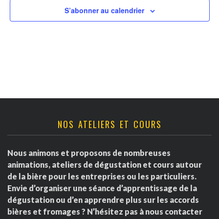
v
t
r
S’abonner au calendrier
u
n
d
e
a
s
e
É
v
É
v
i
v
è
g
è
NOS ATELIERS ET COURS
n
a
e
n
Nous animons et proposons de nombreuses
m
t
e
animations, ateliers de dégustation et cours autour
e
de la bière pour les entreprises ou les particuliers.
i
m
Envie d’organiser une séance d’apprentissage de la
n
dégustation ou d’en apprendre plus sur les accords
o
e
t
bières et fromages ? N’hésitez pas à nous contacter