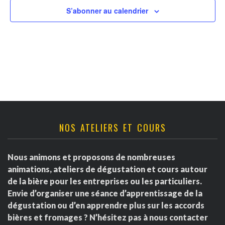
v
t
r
S’abonner au calendrier
u
n
d
e
a
s
e
É
v
É
v
i
v
è
g
è
NOS ATELIERS ET COURS
n
a
e
n
Nous animons et proposons de nombreuses
m
t
e
animations, ateliers de dégustation et cours autour
e
de la bière pour les entreprises ou les particuliers.
i
m
Envie d’organiser une séance d’apprentissage de la
n
dégustation ou d’en apprendre plus sur les accords
o
e
t
bières et fromages ? N’hésitez pas à nous contacter