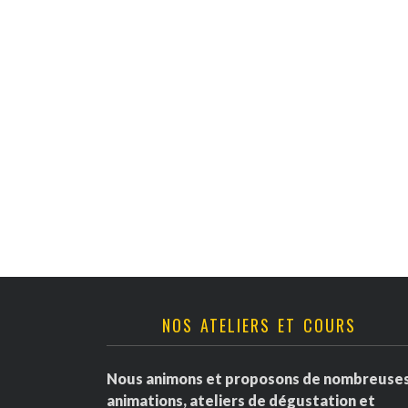
v
è
n
e
m
e
n
t
NOS ATELIERS ET COURS
s
Nous animons et proposons de nombreuse
animations, ateliers de dégustation et