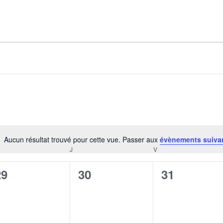
AGALMA PADAW0NE
JEREMY KUPROWSKI
FLORENCE CONSTANTIN
Aucun résultat trouvé pour cette vue. Passer aux
évènements suiva
Notice
J
V
CREDI
JEUDI
VENDREDI
0
0
0
29
30
31
évènement,
évènement,
évènement