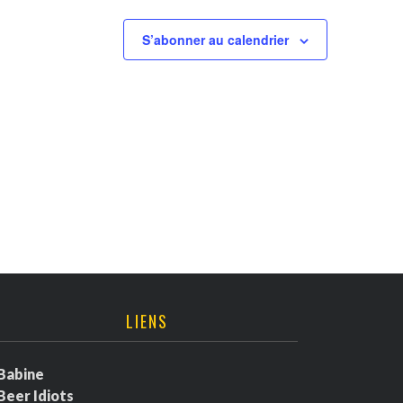
S’abonner au calendrier
LIENS
Babine
Beer Idiots