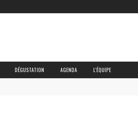
DÉGUSTATION
AGENDA
L'ÉQUIPE
CÉDRIC DAUTINGER
DAVID BLOCTEUR
ALAIN DE BOUVÈRE
HÉLÈNE SPITAELS