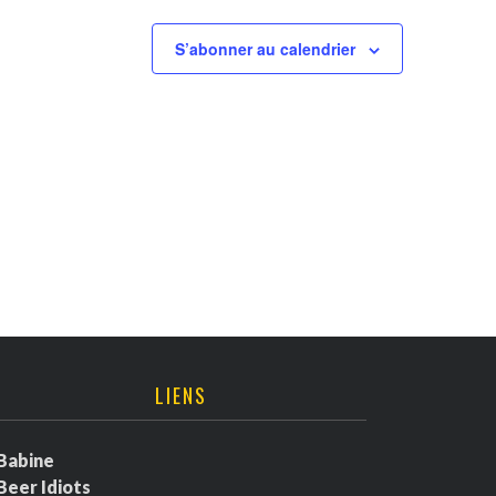
S’abonner au calendrier
LIENS
Babine
Beer Idiots