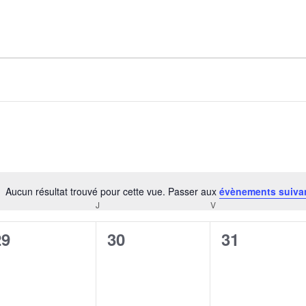
AGALMA PADAW0NE
JEREMY KUPROWSKI
FLORENCE CONSTANTIN
Aucun résultat trouvé pour cette vue. Passer aux
évènements suiva
Notice
J
V
CREDI
JEUDI
VENDREDI
0
0
0
29
30
31
évènement,
évènement,
évènement