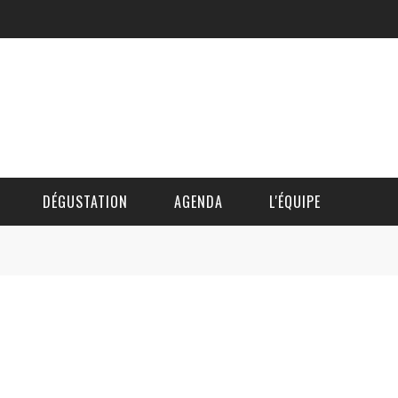
DÉGUSTATION
AGENDA
L'ÉQUIPE
CÉDRIC DAUTINGER
DAVID BLOCTEUR
ALAIN DE BOUVÈRE
HÉLÈNE SPITAELS