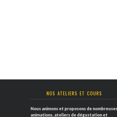
v
è
n
e
m
e
n
t
NOS ATELIERS ET COURS
s
Nous animons et proposons de nombreuse
animations, ateliers de dégustation et