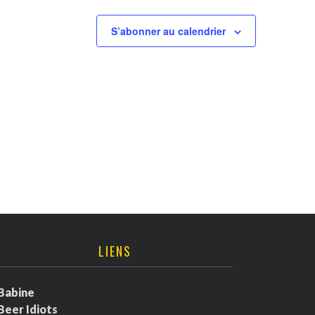
S’abonner au calendrier
LIENS
Babine
Beer Idiots