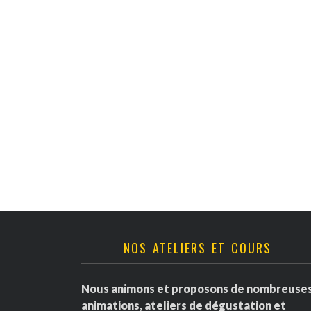
v
è
n
e
m
e
n
t
NOS ATELIERS ET COURS
s
Nous animons et proposons de nombreuse
animations, ateliers de dégustation et