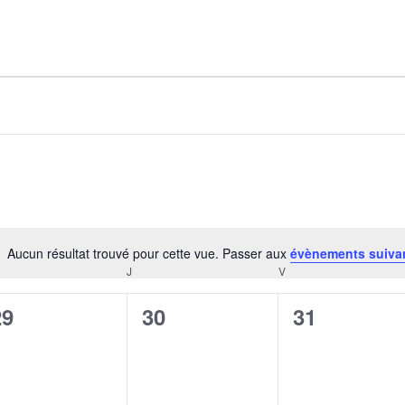
AGALMA PADAW0NE
JEREMY KUPROWSKI
FLORENCE CONSTANTIN
Aucun résultat trouvé pour cette vue. Passer aux
évènements suiva
Notice
J
V
CREDI
JEUDI
VENDREDI
0
0
0
29
30
31
évènement,
évènement,
évènement