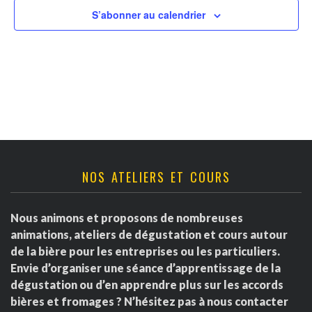
v
t
r
S’abonner au calendrier
u
n
d
e
a
s
e
É
v
É
v
i
v
è
g
è
NOS ATELIERS ET COURS
n
a
e
n
Nous animons et proposons de nombreuses
m
t
e
animations, ateliers de dégustation et cours autour
e
de la bière pour les entreprises ou les particuliers.
i
m
Envie d’organiser une séance d’apprentissage de la
n
dégustation ou d’en apprendre plus sur les accords
o
e
t
bières et fromages ? N’hésitez pas à nous contacter