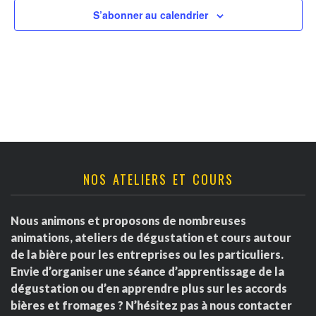
v
t
r
S’abonner au calendrier
u
n
d
e
a
s
e
É
v
É
v
i
v
è
g
è
NOS ATELIERS ET COURS
n
a
e
n
Nous animons et proposons de nombreuses
m
t
e
animations, ateliers de dégustation et cours autour
e
de la bière pour les entreprises ou les particuliers.
i
m
Envie d’organiser une séance d’apprentissage de la
n
dégustation ou d’en apprendre plus sur les accords
o
e
t
bières et fromages ? N’hésitez pas à nous contacter