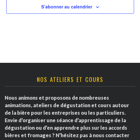
v
t
r
S’abonner au calendrier
u
n
d
e
a
s
e
É
v
É
v
i
v
è
g
è
NOS ATELIERS ET COURS
n
a
e
n
Nous animons et proposons de nombreuses
m
t
e
animations, ateliers de dégustation et cours autour
e
de la bière pour les entreprises ou les particuliers.
i
m
Envie d’organiser une séance d’apprentissage de la
n
dégustation ou d’en apprendre plus sur les accords
o
e
t
bières et fromages ? N’hésitez pas à nous contacter