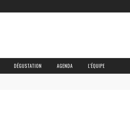
DÉGUSTATION
AGENDA
L'ÉQUIPE
CÉDRIC DAUTINGER
DAVID BLOCTEUR
ALAIN DE BOUVÈRE
HÉLÈNE SPITAELS