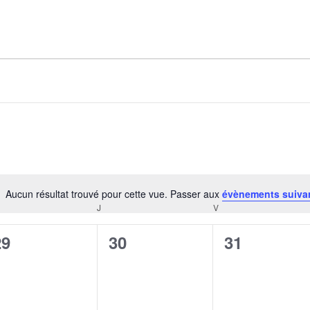
AGALMA PADAW0NE
JEREMY KUPROWSKI
FLORENCE CONSTANTIN
Aucun résultat trouvé pour cette vue. Passer aux
évènements suiva
Notice
J
V
CREDI
JEUDI
VENDREDI
0
0
0
29
30
31
évènement,
évènement,
évènement