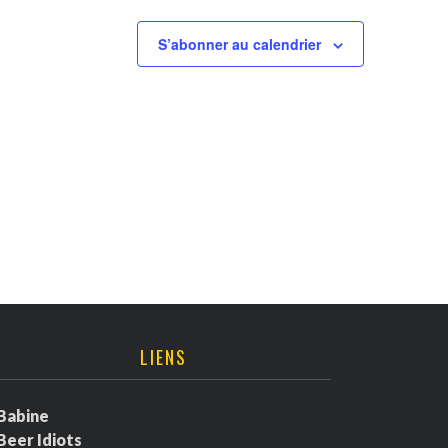
S’abonner au calendrier
LIENS
Babine
Beer Idiots