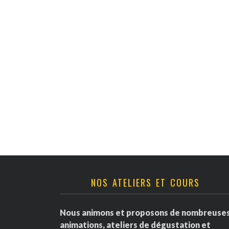
v
è
n
e
m
e
n
t
NOS ATELIERS ET COURS
s
Nous animons et proposons de nombreuse
animations, ateliers de dégustation et