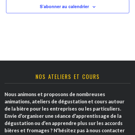
v
t
r
S’abonner au calendrier
u
n
d
e
a
s
e
É
v
É
v
i
v
è
g
è
NOS ATELIERS ET COURS
n
a
e
n
Nous animons et proposons de nombreuses
m
t
e
animations, ateliers de dégustation et cours autour
e
de la bière pour les entreprises ou les particuliers.
i
m
Envie d’organiser une séance d’apprentissage de la
n
dégustation ou d’en apprendre plus sur les accords
o
e
t
bières et fromages ? N’hésitez pas à nous contacter