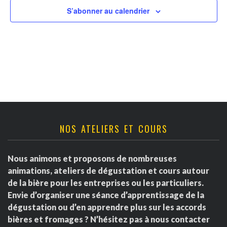
v
t
r
S’abonner au calendrier
u
n
d
e
a
s
e
É
v
É
v
i
v
è
g
è
NOS ATELIERS ET COURS
n
a
e
n
Nous animons et proposons de nombreuses
m
t
e
animations, ateliers de dégustation et cours autour
e
de la bière pour les entreprises ou les particuliers.
i
m
Envie d’organiser une séance d’apprentissage de la
n
dégustation ou d’en apprendre plus sur les accords
o
e
t
bières et fromages ? N’hésitez pas à nous contacter