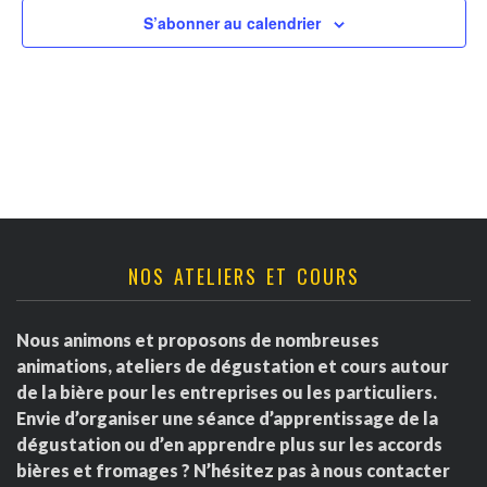
v
t
r
S’abonner au calendrier
u
n
d
e
a
s
e
É
v
É
v
i
v
è
g
è
NOS ATELIERS ET COURS
n
a
e
n
Nous animons et proposons de nombreuses
m
t
e
animations, ateliers de dégustation et cours autour
e
de la bière pour les entreprises ou les particuliers.
i
m
Envie d’organiser une séance d’apprentissage de la
n
dégustation ou d’en apprendre plus sur les accords
o
e
t
bières et fromages ? N’hésitez pas à nous contacter