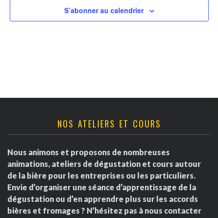
v
t
r
S’abonner au calendrier
u
n
d
e
a
s
e
É
v
É
v
i
v
è
g
è
NOS ATELIERS ET COURS
n
a
e
n
Nous animons et proposons de nombreuses
m
t
e
animations, ateliers de dégustation et cours autour
e
de la bière pour les entreprises ou les particuliers.
i
m
Envie d’organiser une séance d’apprentissage de la
n
dégustation ou d’en apprendre plus sur les accords
o
e
t
bières et fromages ? N’hésitez pas à nous contacter