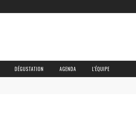
DÉGUSTATION
AGENDA
L'ÉQUIPE
CÉDRIC DAUTINGER
DAVID BLOCTEUR
ALAIN DE BOUVÈRE
HÉLÈNE SPITAELS