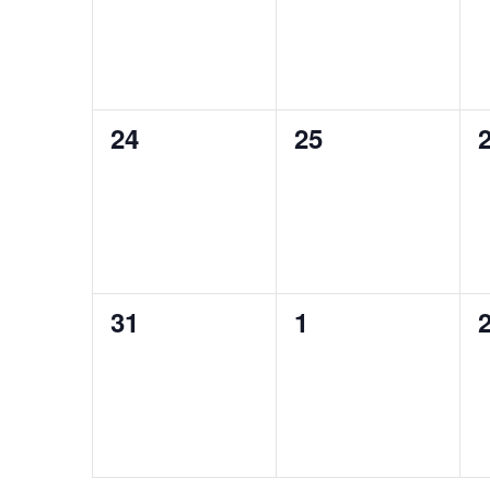
v
i
è
o
n
n
0
0
24
25
e
d
évènement,
évènement,
m
e
e
v
n
u
0
0
31
1
t
évènement,
évènement,
e
s
s
É