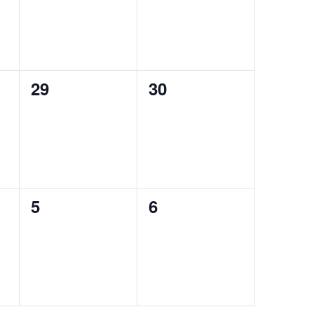
n
t
0
0
29
30
,
évènement,
évènement,
0
0
5
6
,
évènement,
évènement,