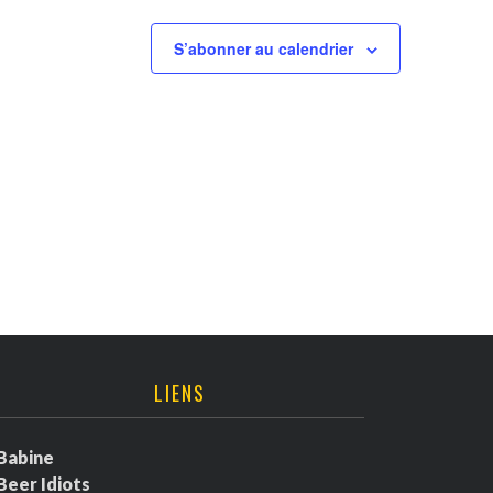
S’abonner au calendrier
LIENS
Babine
Beer Idiots