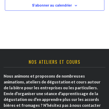
v
t
r
S’abonner au calendrier
u
n
d
e
a
s
e
É
v
É
v
i
v
è
g
è
NOS ATELIERS ET COURS
n
a
e
n
Nous animons et proposons de nombreuses
m
t
e
animations, ateliers de dégustation et cours autour
e
de la bière pour les entreprises ou les particuliers.
i
m
Envie d’organiser une séance d’apprentissage de la
n
dégustation ou d’en apprendre plus sur les accords
o
e
t
bières et fromages ? N’hésitez pas à nous contacter