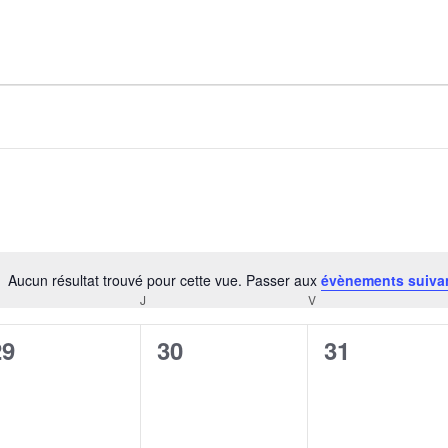
AGALMA PADAW0NE
JEREMY KUPROWSKI
FLORENCE CONSTANTIN
Aucun résultat trouvé pour cette vue. Passer aux
évènements suiva
Notice
J
V
CREDI
JEUDI
VENDREDI
0
0
0
29
30
31
évènement,
évènement,
évènement