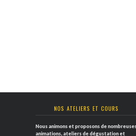
v
è
n
e
m
e
n
t
NOS ATELIERS ET COURS
s
Nous animons et proposons de nombreuse
animations, ateliers de dégustation et