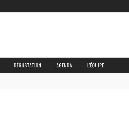
DÉGUSTATION
AGENDA
L'ÉQUIPE
CÉDRIC DAUTINGER
DAVID BLOCTEUR
ALAIN DE BOUVÈRE
HÉLÈNE SPITAELS