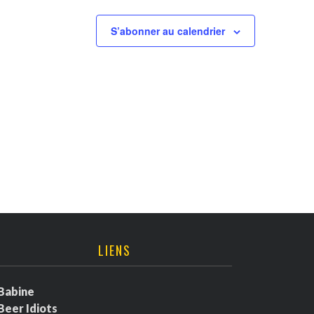
S’abonner au calendrier
LIENS
Babine
Beer Idiots