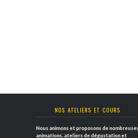
v
è
n
e
m
e
n
t
NOS ATELIERS ET COURS
s
Nous animons et proposons de nombreuse
animations, ateliers de dégustation et