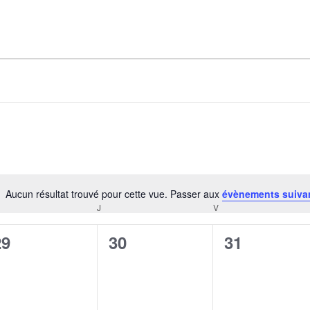
AGALMA PADAW0NE
JEREMY KUPROWSKI
FLORENCE CONSTANTIN
Aucun résultat trouvé pour cette vue. Passer aux
évènements suiva
Notice
J
V
CREDI
JEUDI
VENDREDI
0
0
0
29
30
31
évènement,
évènement,
évènement