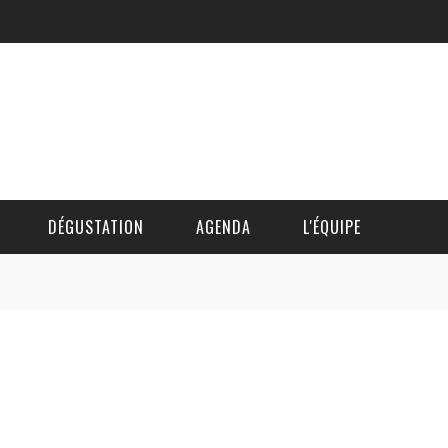
DÉGUSTATION
AGENDA
L'ÉQUIPE
CÉDRIC DAUTINGER
DAVID BLOCTEUR
ALAIN DE BOUVÈRE
HÉLÈNE SPITAELS