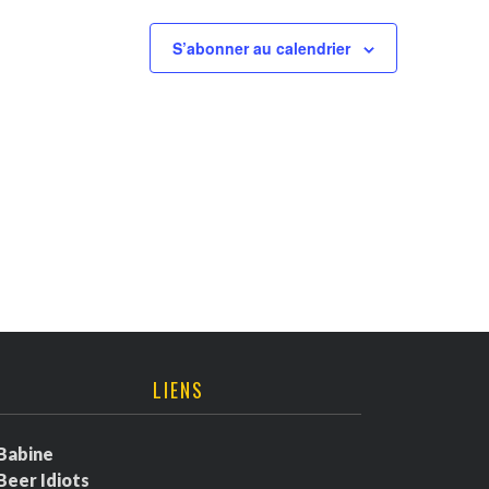
S’abonner au calendrier
LIENS
Babine
Beer Idiots