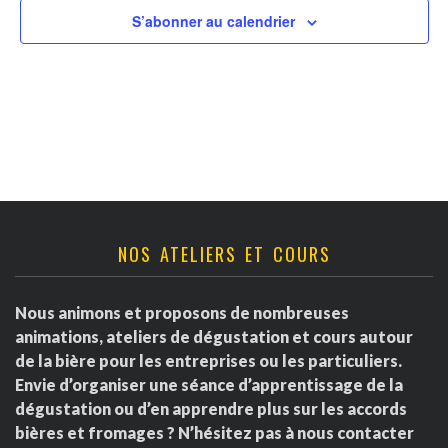
v
t
r
S’abonner au calendrier
u
n
d
e
a
s
e
É
v
É
v
i
v
è
g
è
NOS ATELIERS ET COURS
n
a
e
n
Nous animons et proposons de nombreuses
m
t
e
animations, ateliers de dégustation et cours autour
e
de la bière pour les entreprises ou les particuliers.
i
m
Envie d’organiser une séance d’apprentissage de la
n
dégustation ou d’en apprendre plus sur les accords
o
e
t
bières et fromages ? N’hésitez pas à nous contacter