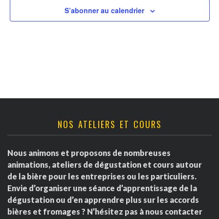
v
t
r
S’abonner au calendrier
u
n
d
e
a
s
e
É
v
É
v
i
v
è
g
è
NOS ATELIERS ET COURS
n
a
e
n
Nous animons et proposons de nombreuses
m
t
e
animations, ateliers de dégustation et cours autour
e
de la bière pour les entreprises ou les particuliers.
i
m
Envie d’organiser une séance d’apprentissage de la
n
dégustation ou d’en apprendre plus sur les accords
o
e
t
bières et fromages ? N’hésitez pas à nous contacter