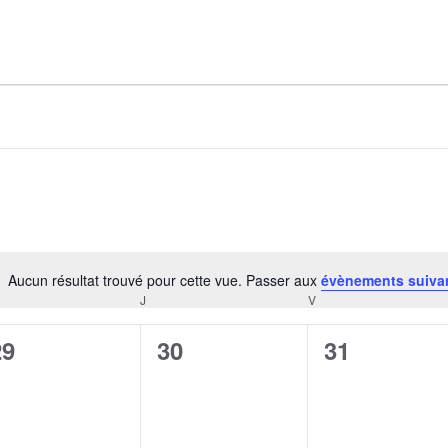
AGALMA PADAW0NE
JEREMY KUPROWSKI
FLORENCE CONSTANTIN
Aucun résultat trouvé pour cette vue. Passer aux
évènements suiva
Notice
J
V
CREDI
JEUDI
VENDREDI
0
0
0
29
30
31
évènement,
évènement,
évènement