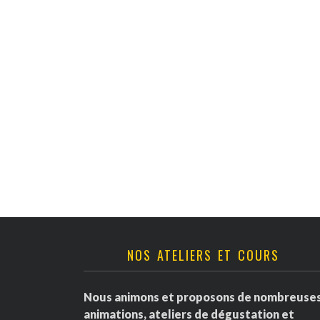
v
è
n
e
m
e
n
t
NOS ATELIERS ET COURS
s
Nous animons et proposons de nombreuse
animations, ateliers de dégustation et