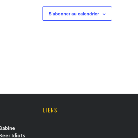
S’abonner au calendrier
LIENS
Babine
Beer Idiots