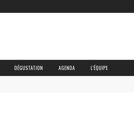
DÉGUSTATION
AGENDA
L'ÉQUIPE
CÉDRIC DAUTINGER
DAVID BLOCTEUR
ALAIN DE BOUVÈRE
HÉLÈNE SPITAELS