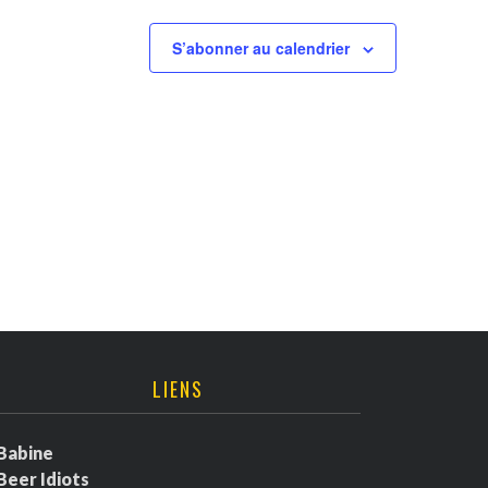
S’abonner au calendrier
LIENS
Babine
Beer Idiots