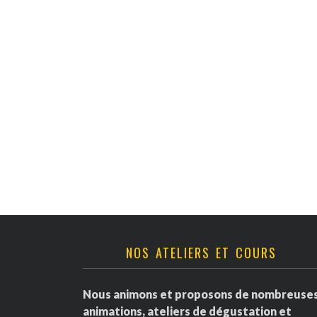
v
è
n
e
m
e
n
t
NOS ATELIERS ET COURS
s
Nous animons et proposons de nombreuse
animations, ateliers de dégustation et