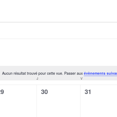
AGALMA PADAW0NE
JEREMY KUPROWSKI
FLORENCE CONSTANTIN
Aucun résultat trouvé pour cette vue. Passer aux
évènements suiva
Notice
J
V
CREDI
JEUDI
VENDREDI
0
0
0
29
30
31
évènement,
évènement,
évènement