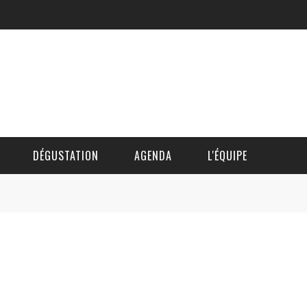
DÉGUSTATION
AGENDA
L'ÉQUIPE
CÉDRIC DAUTINGER
DAVID BLOCTEUR
ALAIN DE BOUVÈRE
HÉLÈNE SPITAELS