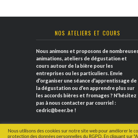
NOS ATELIERS ET COURS
Nous animons et proposons de nombreuse
animations, ateliers de dégustation et
cours autour de la bière pour les
entreprises ou les particuliers. Envie
d’organiser une séance d’apprentissage de
la dégustation ou d’en apprendre plus sur
les accords bières et fromages ? N’hésitez
pas à nous contacter par courriel :
cedric@beer.be
!
Nous utilisons des cookies sur notre site web pour améliorer le c
protection des données personnelles du RGPD. En cliquant sur "Ac