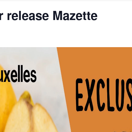
r release Mazette
AGALMA PADAW0NE
JEREMY KUPROWSKI
FLORENCE CONSTANTIN