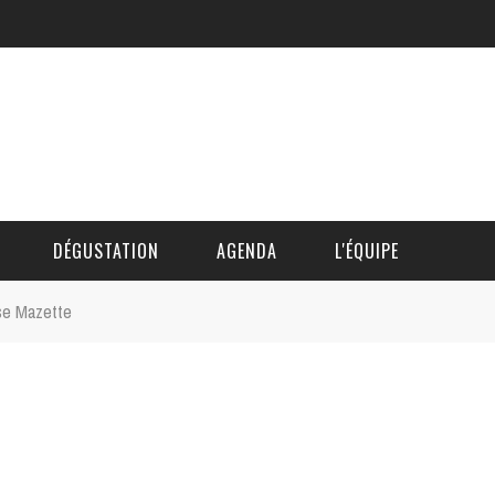
DÉGUSTATION
AGENDA
L'ÉQUIPE
ase Mazette
CÉDRIC DAUTINGER
DAVID BLOCTEUR
ALAIN DE BOUVÈRE
HÉLÈNE SPITAELS