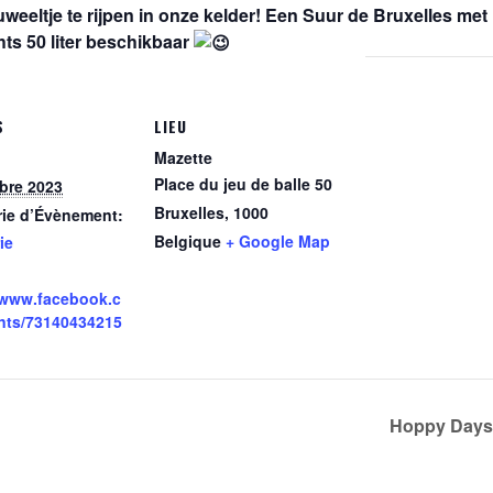
uweeltje te rijpen in onze kelder! Een Suur de Bruxelles me
ts 50 liter beschikbaar
S
LIEU
Mazette
Place du jeu de balle 50
bre 2023
Bruxelles
,
1000
rie d’Évènement:
Belgique
+ Google Map
ie
/www.facebook.c
nts/73140434215
Hoppy Days -