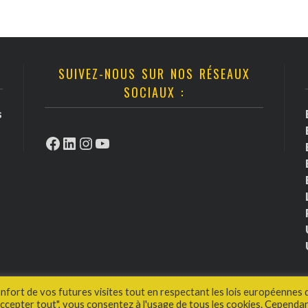
SUIVEZ-NOUS SUR NOS RÉSEAUX
SOCIAUX :
s
Facebook
LinkedIn
Instagram
YouTube
onfort de vos futures visites tout en respectant les lois européennes 
cepter tout", vous consentez à l'usage de tous les cookies. Cependan