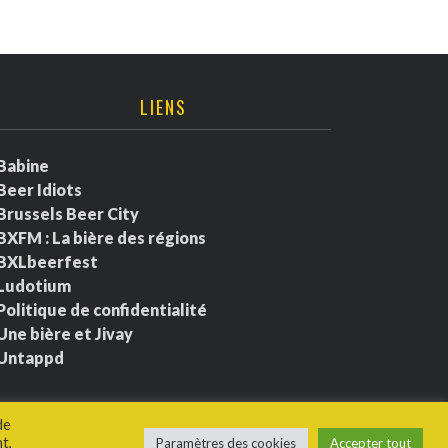
LIENS
Babine
Beer Idiots
Brussels Beer City
BXFM : La bière des régions
BXLbeerfest
Ludotium
Politique de confidentialité
Une bière et Jivay
Untappd
de
t,
Paramètres des cookies
Accepter tout