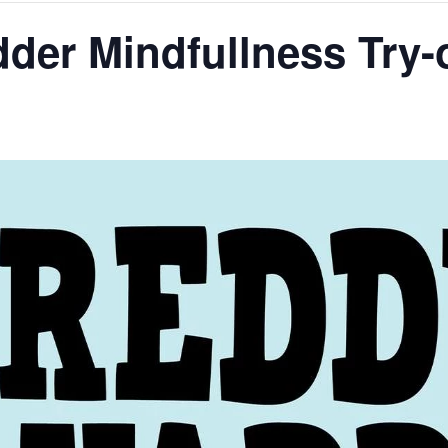
der Mindfullness Try-
AGALMA PADAW0NE
JEREMY KUPROWSKI
FLORENCE CONSTANTIN