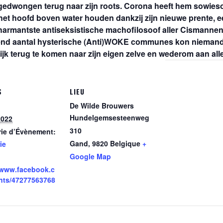
gedwongen terug naar zijn roots. Corona heeft hem sowieso 
het hoofd boven water houden dankzij zijn nieuwe prente, een
harmantste antiseksistische machofilosoof aller Cismannen
iend aantal hysterische (Anti)WOKE communes kon niemand
lijk terug te komen naar zijn eigen zelve en wederom aan alle
S
LIEU
De Wilde Brouwers
Hundelgemsesteenweg
2022
310
rie d’Évènement:
Gand
,
9820
Belgique
+
ie
Google Map
/www.facebook.c
nts/47277563768