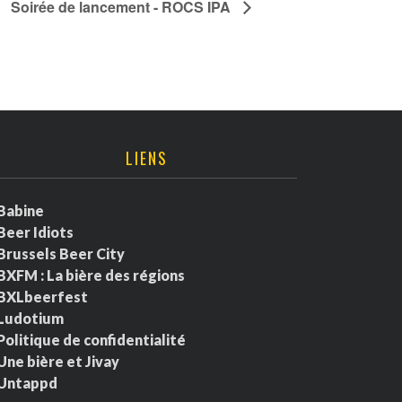
Soirée de lancement - ROCS IPA
LIENS
Babine
Beer Idiots
Brussels Beer City
BXFM : La bière des régions
BXLbeerfest
Ludotium
Politique de confidentialité
Une bière et Jivay
Untappd