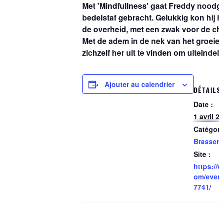
Met 'Mindfullness' gaat Freddy nood
bedelstaf gebracht. Gelukkig kon hij 
de overheid, met een zwak voor de c
Met de adem in de nek van het groe
zichzelf her uit te vinden om uiteinde
Ajouter au calendrier
DÉTAIL
Date :
1 avril 
Catégo
Brasser
Site :
https:/
om/eve
7741/