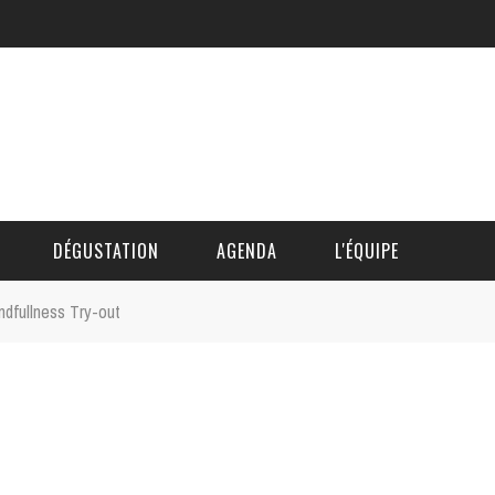
DÉGUSTATION
AGENDA
L'ÉQUIPE
ndfullness Try-out
CÉDRIC DAUTINGER
DAVID BLOCTEUR
ALAIN DE BOUVÈRE
HÉLÈNE SPITAELS