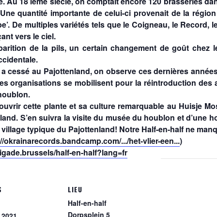
le. Au 18 ième siècle, on comptait encore 120 brasseries dans 
. Une quantité importante de celui-ci provenait de la régi
pe’. De multiples variétés tels que le Coigneau, le Record, 
nt vers le ciel.
pparition de la pils, un certain changement de goût chez l
ccidentale.
n a cessé au Pajottenland, on observe ces dernières années 
ses organisations se mobilisent pour la réintroduction des a
 houblon.
ouvrir cette plante et sa culture remarquable au Huisje Mo
enland. S’en suivra la visite du musée du houblon et d’une h
illage typique du Pajottenland! Notre Half-en-half ne man
://okrainarecords.bandcamp.com/.../het-vlier-een...
)
igade.brussels/half-en-half?lang=fr
S
LIEU
Half-en-half
Dorpsplein 5
 2021