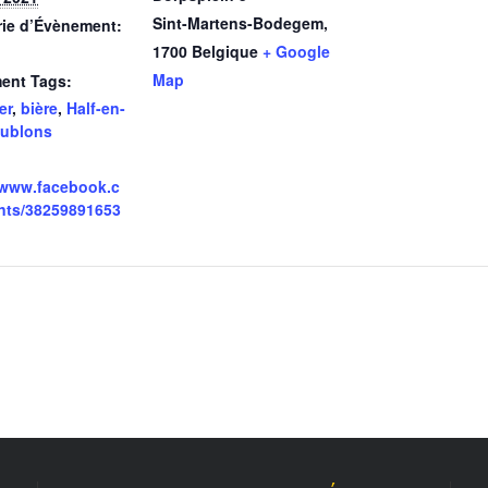
Sint-Martens-Bodegem
,
rie d’Évènement:
1700
Belgique
+ Google
Map
ent Tags:
er
,
bière
,
Half-en-
ublons
/www.facebook.c
nts/38259891653