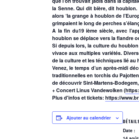
que l’on trouvait jadis dans la capita
la Senne. Qui dit bière, dit houblon
alors ‘la grange à houblon de l’Euro
grimpaient le long de perches s’élança
A la fin du19 ième siècle, avec l’a
houblon se déplace vers la flandre o
Si depuis lors, la culture du houblo
vivace aux multiples variétés. Diver
de la culture et les téchniques lié au
Venez, le temps d’un après-midi déc
traditionnelles en torchis du Pajott
de découvrir Sint-Martens-Bodegem, v
+ Concert Linus Vandewolken (
https
Plus d'infos et tickets:
https://www.br
Ajouter au calendrier
DÉTAIL
Date :
14 août