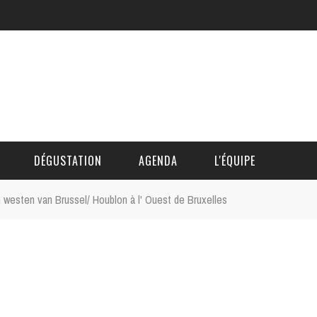
DÉGUSTATION
AGENDA
L'ÉQUIPE
n westen van Brussel/ Houblon à l' Ouest de Bruxelles
CÉDRIC DAUTINGER
DAVID BLOCTEUR
ALAIN DE BOUVÈRE
HÉLÈNE SPITAELS