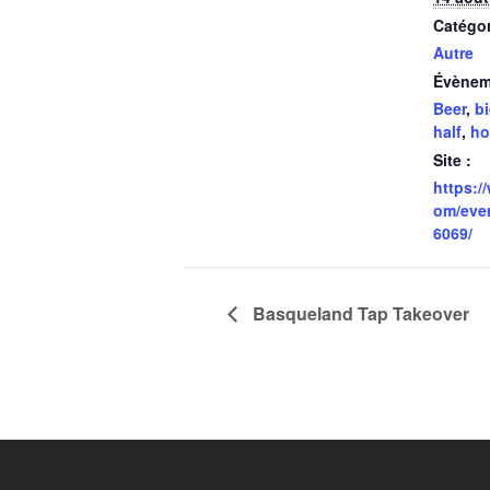
Catégo
Autre
Évènem
Beer
,
bi
half
,
ho
Site :
https:/
om/eve
6069/
Basqueland Tap Takeover