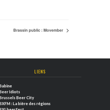
Brassin public : Movember
LIENS
Babine
Beer Idiots
Brussels Beer City
BXFM : La bière des régions
BXLbeerfest