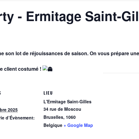
ty - Ermitage Saint-Gil
AGALMA PADAW0NE
JEREMY KUPROWSKI
FLORENCE CONSTANTIN
ne son lot de réjouissances de saison. On vous prépare une
ue client costumé !
S
LIEU
L'Ermitage Saint-Gilles
34 rue de Moscou
bre 2025
Bruxelles
,
1060
rie d’Évènement:
Belgique
+ Google Map