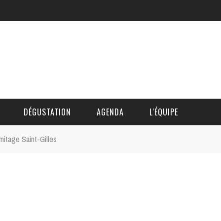
DÉGUSTATION
AGENDA
L'ÉQUIPE
mitage Saint-Gilles
CÉDRIC DAUTINGER
DAVID BLOCTEUR
ALAIN DE BOUVÈRE
HÉLÈNE SPITAELS