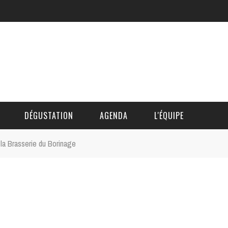
DÉGUSTATION
AGENDA
L'ÉQUIPE
la Brasserie du Borinage
CÉDRIC DAUTINGER
DAVID BLOCTEUR
ALAIN DE BOUVÈRE
HÉLÈNE SPITAELS