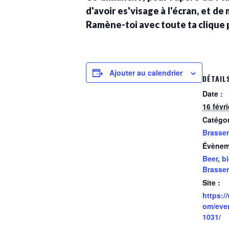
d'avoir es'visage à l'écran, et 
Ramène-toi avec toute ta clique
Ajouter au calendrier
DÉTAIL
Date :
16 févr
Catégo
Brasser
Évènem
Beer
,
bi
Brasser
Site :
https:/
om/eve
1031/