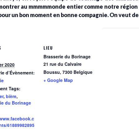
de montrer au mmmmmonde entier comme notre région e
 pour un bon moment en bonne compagnie. On veut de
S
LIEU
Brasserie du Borinage
21 rue du Calvaire
ier 2020
Boussu
,
7300
Belgique
rie d’Évènement:
+ Google Map
ie
ent Tags:
er
,
bière
,
ie du Borinage
/www.facebook.c
nts/61889982895