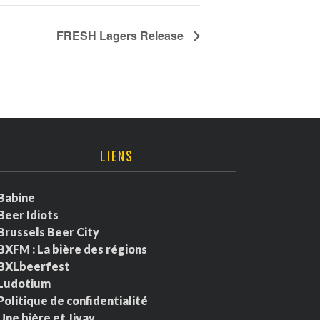
FRESH Lagers Release
LIENS
Babine
Beer Idiots
Brussels Beer City
BXFM : La bière des régions
BXLbeerfest
Ludotium
Politique de confidentialité
Une bière et Jivay