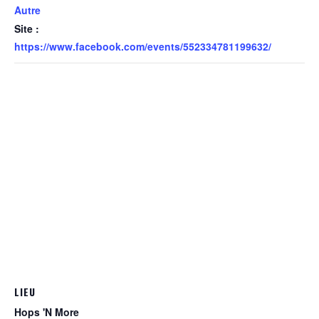
Autre
Site :
https://www.facebook.com/events/552334781199632/
LIEU
Hops 'N More