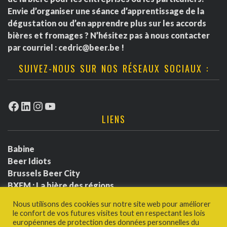
Envie d’organiser une séance d’apprentissage de la
dégustation ou d’en apprendre plus sur les accords
bières et fromages ? N’hésitez pas à nous contacter
par courriel :
cedric@beer.be
!
SUIVEZ-NOUS SUR NOS RÉSEAUX SOCIAUX :
Facebook
LinkedIn
Instagram
YouTube
LIENS
Babine
Beer Idiots
Brussels Beer City
BXFM : La bière des régions
BXLbeerfest
Nous utilisons des cookies sur notre site web pour améliorer
Ludotium
le confort de vos futures visites tout en respectant les lois
Politique de confidentialité
européennes de protection des données personnelles du