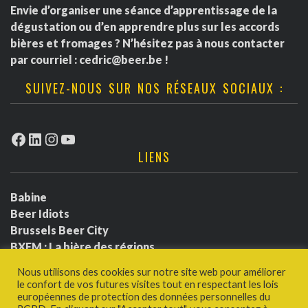
Envie d’organiser une séance d’apprentissage de la
dégustation ou d’en apprendre plus sur les accords
bières et fromages ? N’hésitez pas à nous contacter
par courriel :
cedric@beer.be
!
SUIVEZ-NOUS SUR NOS RÉSEAUX SOCIAUX :
Facebook
LinkedIn
Instagram
YouTube
LIENS
Babine
Beer Idiots
Brussels Beer City
BXFM : La bière des régions
BXLbeerfest
Nous utilisons des cookies sur notre site web pour améliorer
Ludotium
le confort de vos futures visites tout en respectant les lois
Politique de confidentialité
européennes de protection des données personnelles du