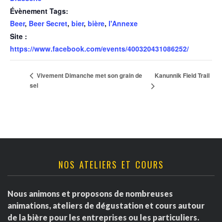
Évènement Tags:
Beer
,
Beer Secret
,
bier
,
bière
,
l'Annexe
Site :
https://www.facebook.com/events/400320431086252/
Kanunnik Field Trail
Vivement Dimanche met son grain de
sel
NOS ATELIERS ET COURS
Nous animons et proposons de nombreuses
animations, ateliers de dégustation et cours autour
de la bière pour les entreprises ou les particuliers.