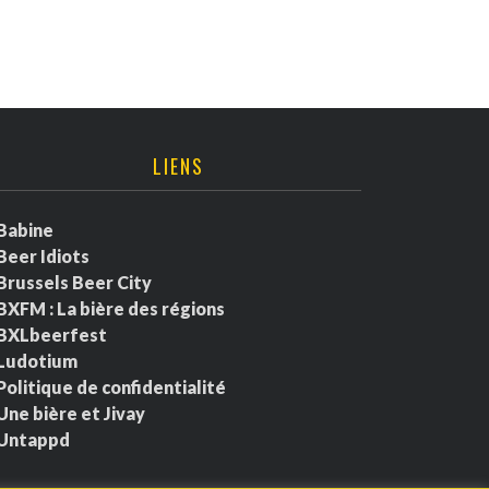
LIENS
Babine
Beer Idiots
Brussels Beer City
BXFM : La bière des régions
BXLbeerfest
Ludotium
Politique de confidentialité
Une bière et Jivay
Untappd