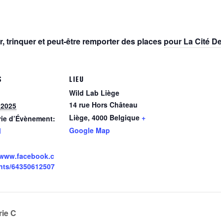
, trinquer et peut-être remporter des places pour La Cité D
S
LIEU
Wild Lab Liège
14 rue Hors Château
l 2025
Liège
,
4000
Belgique
+
rie d’Évènement:
Google Map
l
/www.facebook.c
nts/64350612507
rie C