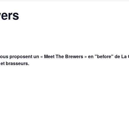
wers
AGALMA PADAW0NE
JEREMY KUPROWSKI
FLORENCE CONSTANTIN
us proposent un « Meet The Brewers » en "before" de La Ci
et brasseurs.