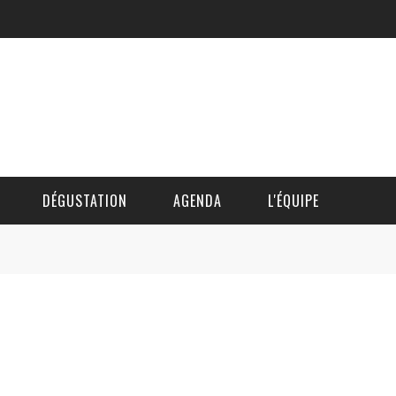
DÉGUSTATION
AGENDA
L'ÉQUIPE
CÉDRIC DAUTINGER
DAVID BLOCTEUR
ALAIN DE BOUVÈRE
HÉLÈNE SPITAELS