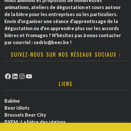
Nous animons et proposons de nombreuses
animations, ateliers de dégustation et cours autour
de la bière pour les entreprises ou les particuliers.
Envie d’organiser une séance d’apprentissage de la
dégustation ou d’en apprendre plus sur les accords
bières et fromages ? N’hésitez pas à nous contacter
par courriel :
cedric@beer.be
!
SUIVEZ-NOUS SUR NOS RÉSEAUX SOCIAUX :
Facebook
LinkedIn
Instagram
YouTube
LIENS
Babine
Beer Idiots
Brussels Beer City
BXFM : La bière des régions
BXLbeerfest