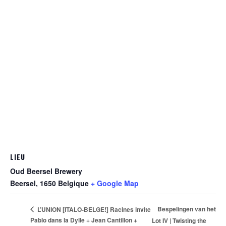
LIEU
Oud Beersel Brewery
Beersel
,
1650
Belgique
+ Google Map
Bespelingen van het
L’UNION [ITALO-BELGE!] Racines invite
Pablo dans la Dylle + Jean Cantillon +
Lot IV | Twisting the