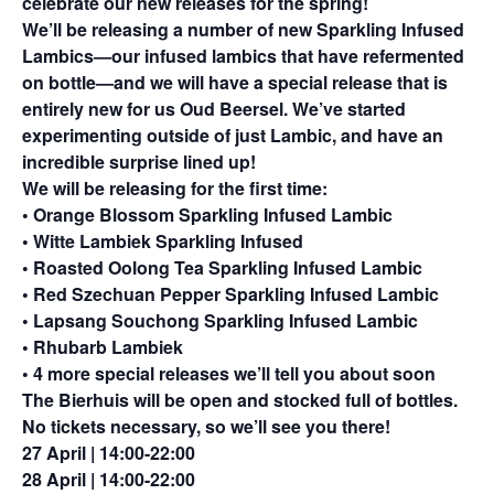
celebrate our new releases for the spring!
We’ll be releasing a number of new Sparkling Infused
Lambics—our infused lambics that have refermented
on bottle—and we will have a special release that is
entirely new for us Oud Beersel. We’ve started
experimenting outside of just Lambic, and have an
incredible surprise lined up!
We will be releasing for the first time:
• Orange Blossom Sparkling Infused Lambic
• Witte Lambiek Sparkling Infused
• Roasted Oolong Tea Sparkling Infused Lambic
• Red Szechuan Pepper Sparkling Infused Lambic
• Lapsang Souchong Sparkling Infused Lambic
• Rhubarb Lambiek
• 4 more special releases we’ll tell you about soon
The Bierhuis will be open and stocked full of bottles.
No tickets necessary, so we’ll see you there!
27 April | 14:00-22:00
28 April | 14:00-22:00