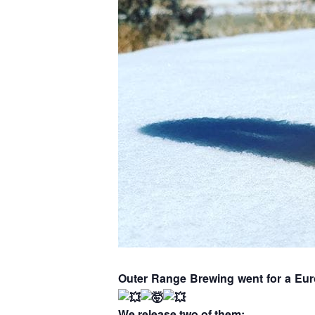
Outer Range Brewing went for a Eur
We release two of them: