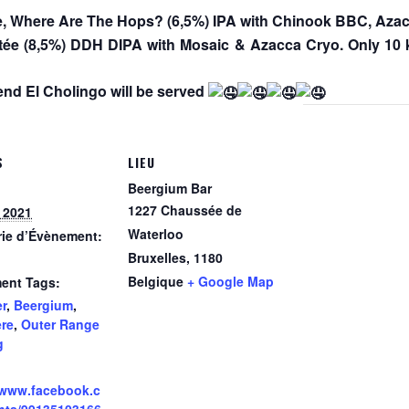
e, Where Are The Hops? (6,5%) IPA with Chinook BBC, Aza
rtée (8,5%) DDH DIPA with Mosaic & Azacca Cryo. Only 10 
end El Cholingo will be served
S
LIEU
Beergium Bar
1227 Chaussée de
 2021
Waterloo
rie d’Évènement:
Bruxelles
,
1180
Belgique
+ Google Map
ent Tags:
r
,
Beergium
,
ère
,
Outer Range
g
/www.facebook.c