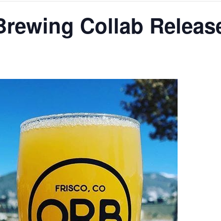
Brewing Collab Releas
AGALMA PADAW0NE
JEREMY KUPROWSKI
FLORENCE CONSTANTIN