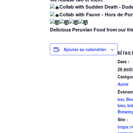
Collab with Sudden Death - Dud
Collab with Fauve - Hors de Po
Delicious Peruvian Food from our fri
Ajouter au calendrier
DÉTAIL
Date :
26 août
Catégo
Autre
Évènem
bar
,
Bee
bier
,
bi
Brewin
Site :
https:/