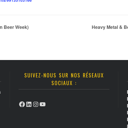
nts/99135103166
an Beer Week)
Heavy Metal & Be
SUIVEZ-NOUS SUR NOS RÉSEAUX
SOCIAUX :
s
Facebook
LinkedIn
Instagram
YouTube