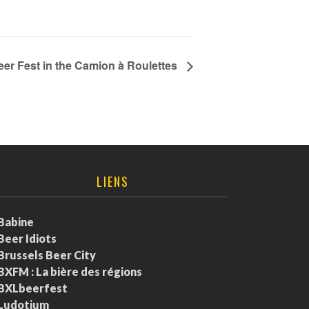
er Fest in the Camion à Roulettes
LIENS
Babine
Beer Idiots
Brussels Beer City
BXFM : La bière des régions
BXLbeerfest
Ludotium