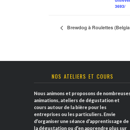
om/eve
3693/
Brewdog à Roulettes (Belgi
NOS ATELIERS ET COURS
Nous animons et proposons de nombreuse
animations, ateliers de dégustation et
cours autour de la bière pour les
entreprises ou les particuliers. Envie
d’organiser une séance d’apprentissage de
la dégustation ou d’en apprendre plus sur