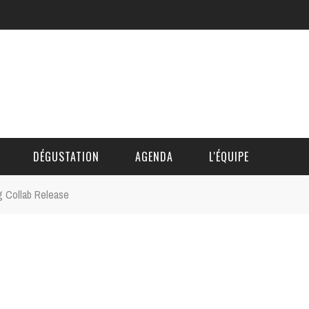
DÉGUSTATION
AGENDA
L'ÉQUIPE
 Collab Release
CÉDRIC DAUTINGER
DAVID BLOCTEUR
ALAIN DE BOUVÈRE
HÉLÈNE SPITAELS