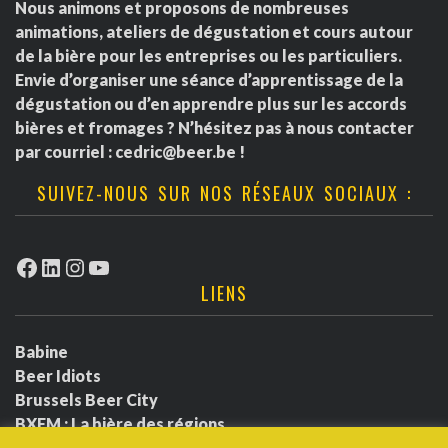
Nous animons et proposons de nombreuses
animations, ateliers de dégustation et cours autour
de la bière pour les entreprises ou les particuliers.
Envie d’organiser une séance d’apprentissage de la
dégustation ou d’en apprendre plus sur les accords
bières et fromages ? N’hésitez pas à nous contacter
par courriel :
cedric@beer.be
!
SUIVEZ-NOUS SUR NOS RÉSEAUX SOCIAUX :
Facebook
LinkedIn
Instagram
YouTube
LIENS
Babine
Beer Idiots
Brussels Beer City
BXFM : La bière des régions
BXLbeerfest