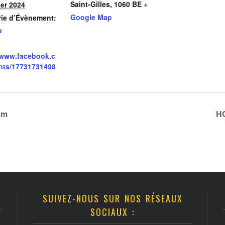
Saint-Gilles
,
1060
BE
+
ier 2024
Google Map
rie d’Évènement:
o
/www.facebook.c
nts/17731731498
am
H
SUIVEZ-NOUS SUR NOS RÉSEAUX
SOCIAUX :