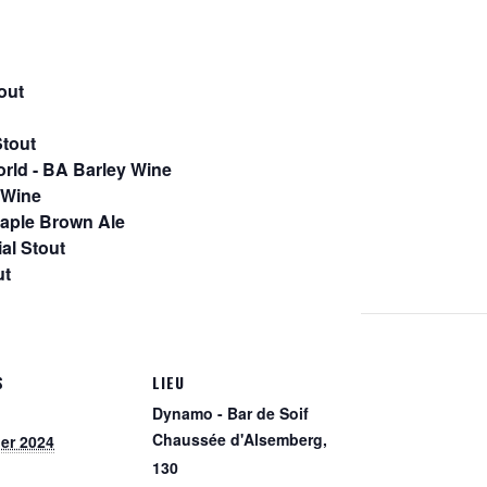
tout
Stout
rld - BA Barley Wine
 Wine
Maple Brown Ale
al Stout
ut
S
LIEU
Dynamo - Bar de Soif
Chaussée d'Alsemberg,
ier 2024
130