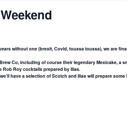
r Weekend
AGALMA PADAW0NE
JEREMY KUPROWSKI
FLORENCE CONSTANTIN
ears without one (brexit, Covid, toussa toussa), we are fina
 Brew Co, including of course their legendary Mexicake, a smo
e Rob Roy cocktails prepared by Ilias.
e'll have a selection of Scotch and Ilias will prepare some