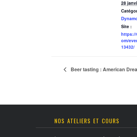
28 janv
Catégo
Dynam
Site :
https:/
om/eve
13432/
Beer tasting : American Dre
NOS ATELIERS ET COURS