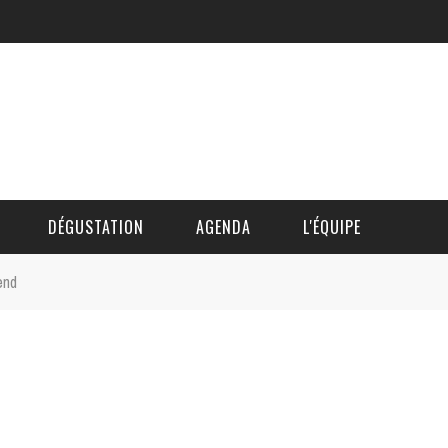
DÉGUSTATION
AGENDA
L'ÉQUIPE
end
CÉDRIC DAUTINGER
DAVID BLOCTEUR
ALAIN DE BOUVÈRE
HÉLÈNE SPITAELS