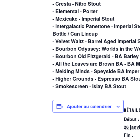
- Cresta - Nitro Stout
- Elemental - Porter
- Mexicake - Imperial Stout
- Intergalactic Panettone - Imperial S
Bottle / Can Lineup
- Velvet Waltz - Barrel Aged Imperial 
- Bourbon Odyssey: Worlds in the Wo
- Bourbon Old Fitzgerald - BA Barley
- All the Leaves are Brown BA - BA 
- Melding Minds - Speyside BA Imperi
- Higher Grounds - Espresso BA Sto
- Smokescreen - Islay BA Stout
Ajouter au calendrier
DÉTAIL
Début :
26 janv
Fin :