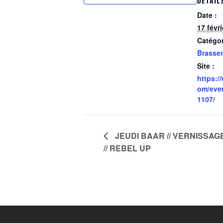
DÉTAIL
Date :
17 févr
Catégo
Brasser
Site :
https:/
om/eve
1107/
JEUDI BAAR // VERNISSA
// REBEL UP