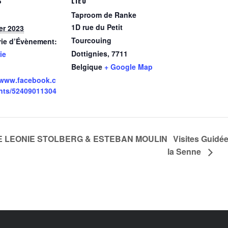
S
LIEU
Taproom de Ranke
1D rue du Petit
ier 2023
Tourcouing
rie d’Évènement:
Dottignies
,
7711
ie
Belgique
+ Google Map
/www.facebook.c
nts/52409011304
GE LEONIE STOLBERG & ESTEBAN MOULIN
Visites Guidé
la Senne