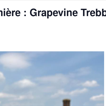
ière : Grapevine Treb
AGALMA PADAW0NE
JEREMY KUPROWSKI
FLORENCE CONSTANTIN