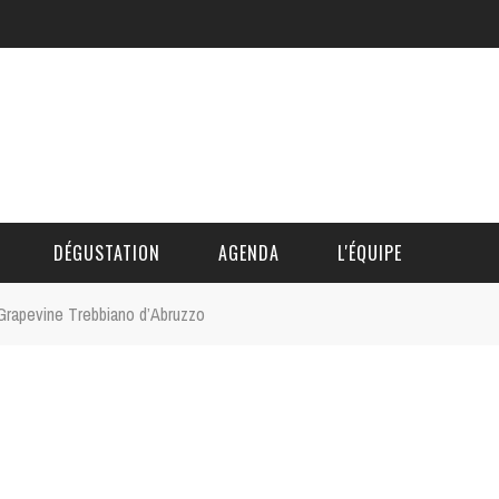
DÉGUSTATION
AGENDA
L'ÉQUIPE
Grapevine Trebbiano d’Abruzzo
CÉDRIC DAUTINGER
DAVID BLOCTEUR
ALAIN DE BOUVÈRE
HÉLÈNE SPITAELS