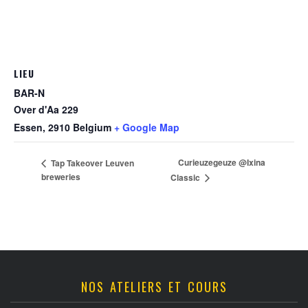
LIEU
BAR-N
Over d'Aa 229
Essen
,
2910
Belgium
+ Google Map
Curieuzegeuze @Ixina
Tap Takeover Leuven
breweries
Classic
NOS ATELIERS ET COURS