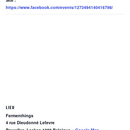
https://www.facebook.com/events/1273494140416798/
LIEU
Fermenthings
4 rue Dieudonné Lefevre
Bruxelles
,
Laeken
1020
Belgique
+ Google Map