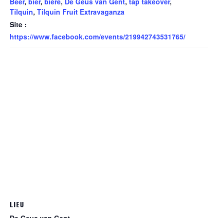
Beer
,
bier
,
bière
,
De Geus van Gent
,
tap takeover
,
Tilquin
,
Tilquin Fruit Extravaganza
Site :
https://www.facebook.com/events/219942743531765/
LIEU