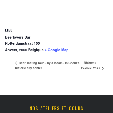
LIEU
Beerlovers Bar
Rotterdamstraat 105
Anvers
,
2060
Belgique
+ Google Map
Rhizome
Beer Tasting Tour – by a local! – in Ghent’s
historic city center
Festival 2025
NOS ATELIERS ET COURS