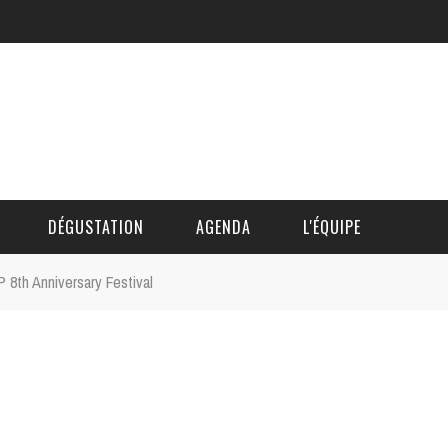
DÉGUSTATION
AGENDA
L'ÉQUIPE
th Anniversary Festival
CÉDRIC DAUTINGER
DAVID BLOCTEUR
ALAIN DE BOUVÈRE
HÉLÈNE SPITAELS