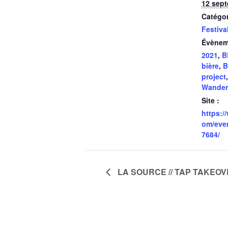
12 sep
Catégo
Festiva
Évènem
2021
,
B
bière
,
B
project
Wander
Site :
https:/
om/eve
7684/
LA SOURCE // TAP TAKEO