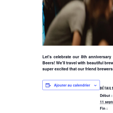
Let's celebrate our 8th anniversary
Beers! We'll travel with beautiful br
super excited that our friend brewers 
Ajouter au calendrier
DÉTAIL
Début :
11 sep
Fin :