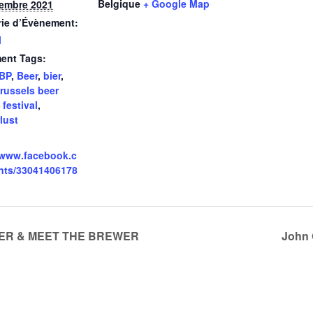
Belgique
+ Google Map
tembre 2021
rie d’Évènement:
l
ent Tags:
BP
,
Beer
,
bier
,
russels beer
,
festival
,
lust
/www.facebook.c
nts/33041406178
VER & MEET THE BREWER
John 