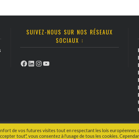
SUIVEZ-NOUS SUR NOS RÉSEAUX
SOCIAUX :
s
Facebook
LinkedIn
Instagram
YouTube
onfort de vos futures visites tout en respectant les lois européennes 
cepter tout", vous consentez à l'usage de tous les cookies. Cependan