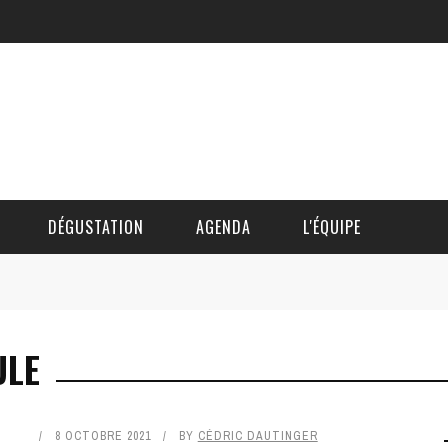
DÉGUSTATION
AGENDA
L'ÉQUIPE
CÉDRIC DAUTINGER
ULE
DAVID BLOCTEUR
ALAIN DE BOUVÈRE
8 OCTOBRE 2021
BY
CÉDRIC DAUTINGER
HÉLÈNE SPITAELS