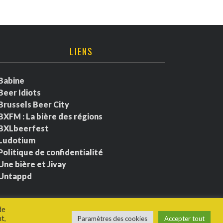
LIENS
Babine
Beer Idiots
Brussels Beer City
BXFM : La bière des régions
BXLbeerfest
Ludotium
Politique de confidentialité
Une bière et Jivay
Untappd
de
t,
Paramètres des cookies
Accepter tout