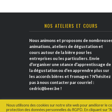
NOS ATELIERS ET COURS
Nous animons et proposons de nombreuse
animations, ateliers de dégustation et
cours autour de la bière pour les
entreprises ou les particuliers. Envie
d’organiser une séance d’apprentissage de
la dégustation ou d’en apprendre plus sur
les accords bières et fromages ? N’hésitez
pas à nous contacter par courriel :
cedric@beer.be
!
Nous utilisons des cookies sur notre site web pour améliorer le c
protection des données personnelles du RGPD. En cliquant sur "Ac