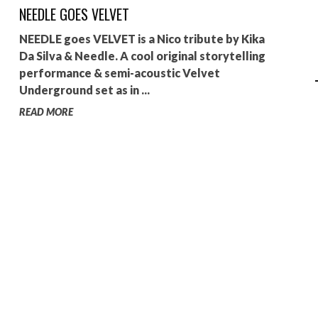
NEEDLE GOES VELVET
AGALMA PADAW0NE
NEEDLE goes VELVET is a Nico tribute by Kika
JEREMY KUPROWSKI
Da Silva & Needle. A cool original storytelling
performance & semi-acoustic Velvet
FLORENCE CONSTANTIN
Underground set as in ...
READ MORE