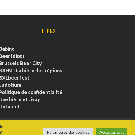
LIENS
Babine
Beer Idiots
Brussels Beer City
BXFM : La bière des régions
BXLbeerfest
Ludotium
Politique de confidentialité
Une bière et Jivay
Untappd
de
t,
Paramètres des cookies
Accepter tout