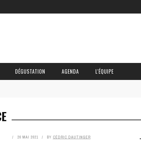
DÉGUSTATION
AGENDA
L'ÉQUIPE
CÉDRIC DAUTINGER
CE
DAVID BLOCTEUR
ALAIN DE BOUVÈRE
26 MAI 2021
BY
CÉDRIC DAUTINGER
HÉLÈNE SPITAELS