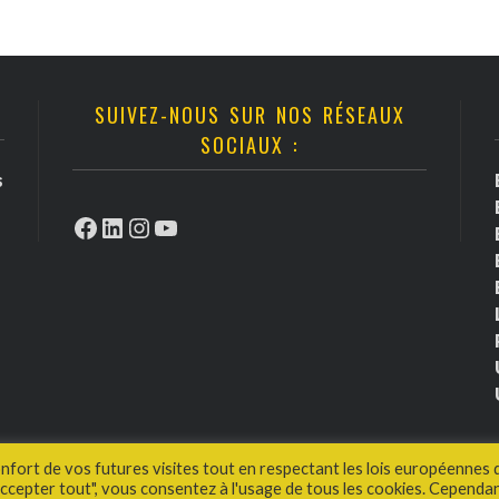
SUIVEZ-NOUS SUR NOS RÉSEAUX
SOCIAUX :
s
Facebook
LinkedIn
Instagram
YouTube
onfort de vos futures visites tout en respectant les lois européennes 
cepter tout", vous consentez à l'usage de tous les cookies. Cependan