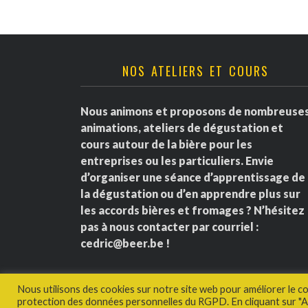
NOS ATELIERS ET COURS
Nous animons et proposons de nombreuse
animations, ateliers de dégustation et
cours autour de la bière pour les
entreprises ou les particuliers. Envie
d’organiser une séance d’apprentissage de
la dégustation ou d’en apprendre plus sur
les accords bières et fromages ? N’hésitez
pas à nous contacter par courriel :
cedric@beer.be
!
Nous utilisons des cookies sur notre site web pour améliorer le c
protection des données personnelles du RGPD. En cliquant sur "Ac